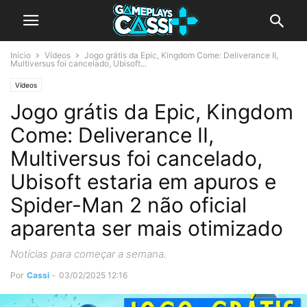
Início
Vídeos
Jogo grátis da Epic, Kingdom Come: Deliverance II,
Multiversus foi cancelado, Ubisoft...
Vídeos
Jogo grátis da Epic, Kingdom
Come: Deliverance II,
Multiversus foi cancelado,
Ubisoft estaria em apuros e
Spider-Man 2 não oficial
aparenta ser mais otimizado
Notícias para começar a semana.
Por
Cassi
-
03/02/2025 12:16