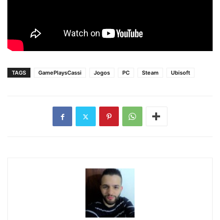
TAGS
GamePlaysCassi
Jogos
PC
Steam
Ubisoft