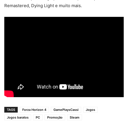
Remastered, Dying Light e muito mais.
TAGS
Forza Horizon 4
GamePlaysCassi
Jogos
Jogos baratos
PC
Promoção
Steam