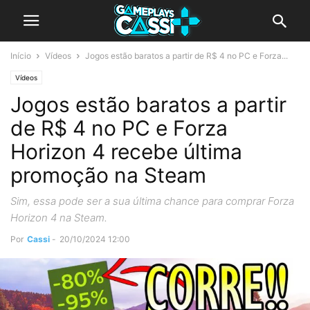
Início
Vídeos
Jogos estão baratos a partir de R$ 4 no PC e Forza...
Vídeos
Jogos estão baratos a partir
de R$ 4 no PC e Forza
Horizon 4 recebe última
promoção na Steam
Sim, essa pode ser a sua última chance para comprar Forza
Horizon 4 na Steam.
Por
Cassi
-
20/10/2024 12:00