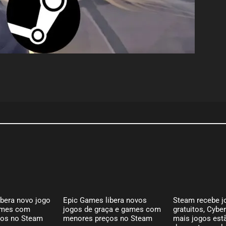
ibera novo jogo
Epic Games libera novos
Steam recebe j
ames com
jogos de graça e games com
gratuitos, Cybe
os no Steam
menores preços no Steam
mais jogos es