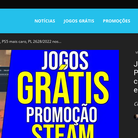
NOTÍCIAS
JOGOS GRÁTIS
PROMOÇÕES
 PS5 mais caro, PL 2628/2022 nos...
V
J
P
c
e
C