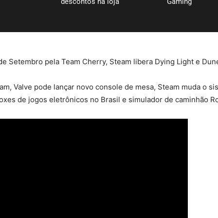
descontos na loja
Gaming
de Setembro pela Team Cherry, Steam libera Dying Light e Dune
m, Valve pode lançar novo console de mesa, Steam muda o siste
oxes de jogos eletrônicos no Brasil e simulador de caminhão R