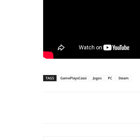
TAGS
GamePlaysCassi
Jogos
PC
Steam