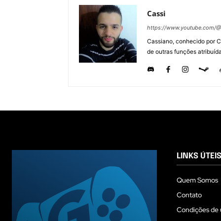
Cassi
https://www.youtube.com/
Cassiano, conhecido por C
de outras funções atribuída
LINKS ÚTEI
Quem Somos
Contato
Condições de 