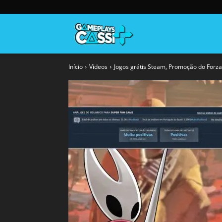
Gameplayscassi
Início
Vídeos
Jogos grátis Steam, Promoção do Forza,