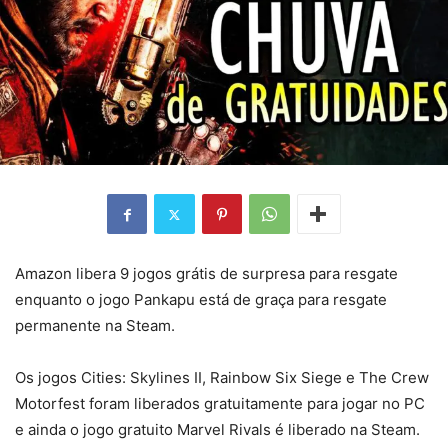
Amazon libera 9 jogos grátis de surpresa para resgate
enquanto o jogo Pankapu está de graça para resgate
permanente na Steam.
Os jogos Cities: Skylines II, Rainbow Six Siege e The Crew
Motorfest foram liberados gratuitamente para jogar no PC
e ainda o jogo gratuito Marvel Rivals é liberado na Steam.