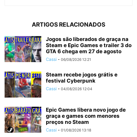
ARTIGOS RELACIONADOS
Jogos são liberados de graça na
Steam e Epic Games e trailer 3 do
GTA 6 chega em 27 de agosto
Cassi
-
06/08/2026 12:21
Steam recebe jogos grátis e
festival Cyberpunk
Cassi
-
04/08/2026 12:04
Epic Games libera novo jogo de
graça e games com menores
preços no Steam
Cassi
-
01/08/2026 13:18