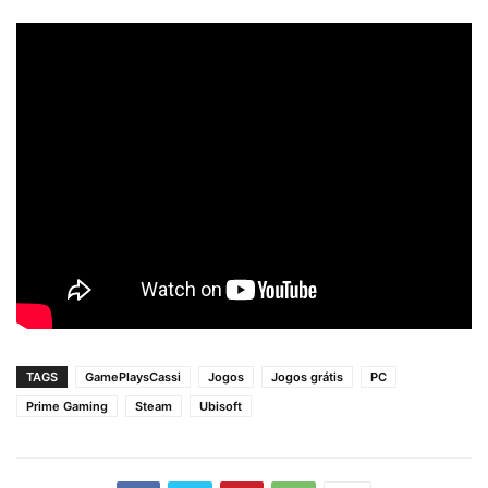
TAGS
GamePlaysCassi
Jogos
Jogos grátis
PC
Prime Gaming
Steam
Ubisoft