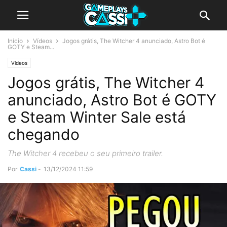
Início
Vídeos
Jogos grátis, The Witcher 4 anunciado, Astro Bot é
GOTY e Steam...
Vídeos
Jogos grátis, The Witcher 4
anunciado, Astro Bot é GOTY
e Steam Winter Sale está
chegando
The Witcher 4 recebeu o seu primeiro trailer.
Por
Cassi
-
13/12/2024 11:59