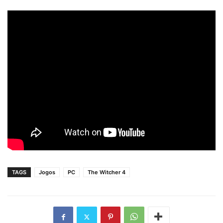
TAGS
Jogos
PC
The Witcher 4