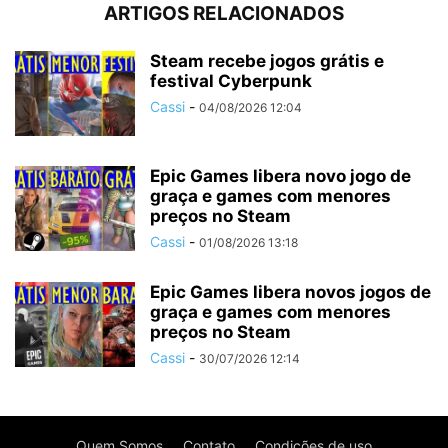
ARTIGOS RELACIONADOS
Steam recebe jogos grátis e
festival Cyberpunk
Cassi
-
04/08/2026 12:04
Epic Games libera novo jogo de
graça e games com menores
preços no Steam
Cassi
-
01/08/2026 13:18
Epic Games libera novos jogos de
graça e games com menores
preços no Steam
Cassi
-
30/07/2026 12:14
Quem Somos
Contato
Condições de uso