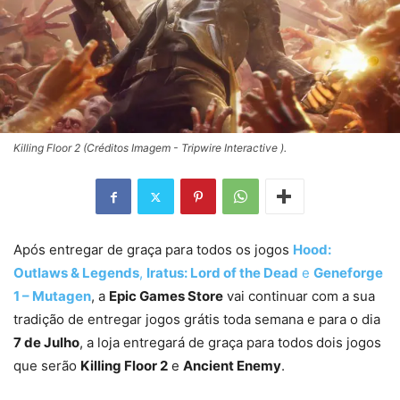
Killing Floor 2 (Créditos Imagem - Tripwire Interactive ).
Após entregar de graça para todos os jogos
Hood:
Outlaws & Legends
,
Iratus: Lord of the Dead
e
Geneforge
1 – Mutagen
, a
Epic Games Store
vai continuar com a sua
tradição de entregar jogos grátis toda semana e para o dia
7 de Julho
, a loja entregará de graça para todos
dois jogos
que serão
Killing Floor 2
e
Ancient Enemy
.