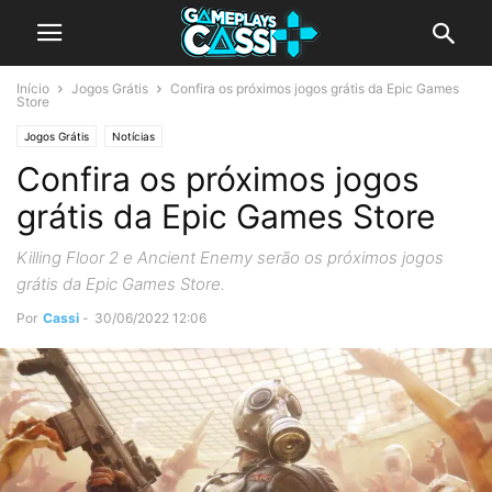
Início
Jogos Grátis
Confira os próximos jogos grátis da Epic Games
Store
Jogos Grátis
Notícias
Confira os próximos jogos
grátis da Epic Games Store
Killing Floor 2 e Ancient Enemy serão os próximos jogos
grátis da Epic Games Store.
Por
Cassi
-
30/06/2022 12:06