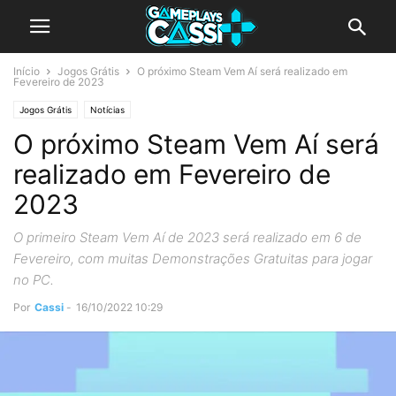
Início
Jogos Grátis
O próximo Steam Vem Aí será realizado em
Fevereiro de 2023
Jogos Grátis
Notícias
O próximo Steam Vem Aí será
realizado em Fevereiro de
2023
O primeiro Steam Vem Aí de 2023 será realizado em 6 de
Fevereiro, com muitas Demonstrações Gratuitas para jogar
no PC.
Por
Cassi
-
16/10/2022 10:29