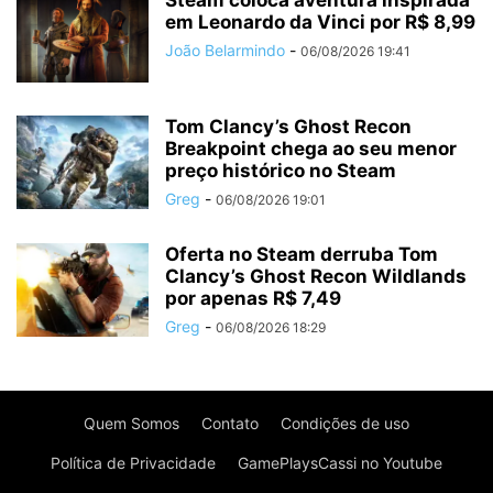
Steam coloca aventura inspirada
em Leonardo da Vinci por R$ 8,99
João Belarmindo
-
06/08/2026 19:41
Tom Clancy’s Ghost Recon
Breakpoint chega ao seu menor
preço histórico no Steam
Greg
-
06/08/2026 19:01
Oferta no Steam derruba Tom
Clancy’s Ghost Recon Wildlands
por apenas R$ 7,49
Greg
-
06/08/2026 18:29
Quem Somos
Contato
Condições de uso
Política de Privacidade
GamePlaysCassi no Youtube