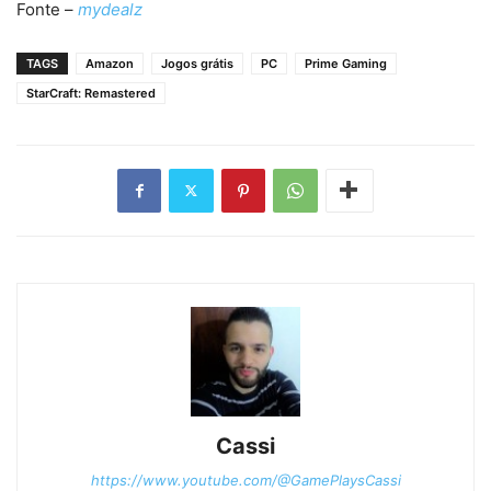
Fonte –
mydealz
TAGS
Amazon
Jogos grátis
PC
Prime Gaming
StarCraft: Remastered
Cassi
https://www.youtube.com/@GamePlaysCassi