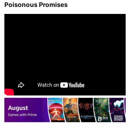
Poisonous Promises