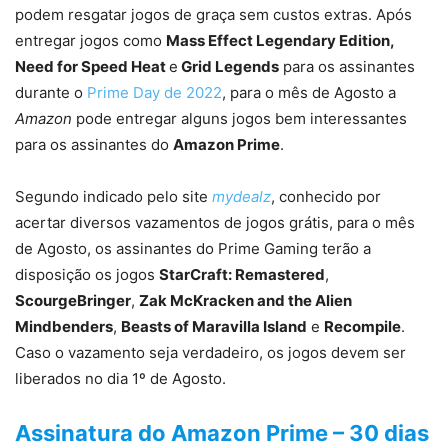
podem resgatar jogos de graça sem custos extras. Após
entregar jogos como
Mass Effect Legendary Edition,
Need for Speed Heat
e
Grid Legends
para os assinantes
durante o
Prime Day de 2022
, para o mês de Agosto a
Amazon
pode entregar alguns jogos bem interessantes
para os assinantes do
Amazon Prime
.
Segundo indicado pelo site
mydealz
, conhecido por
acertar diversos vazamentos de jogos grátis, para o mês
de Agosto, os assinantes do Prime Gaming terão a
disposição os jogos
StarCraft: Remastered
,
ScourgeBringer
,
Zak McKracken and the Alien
Mindbenders
,
Beasts of Maravilla Island
e
Recompile
.
Caso o vazamento seja verdadeiro, os jogos devem ser
liberados no dia 1º de Agosto.
Assinatura do Amazon Prime – 30 dias