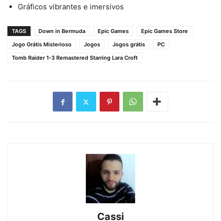
Gráficos vibrantes e imersivos
TAGS
Down in Bermuda
Epic Games
Epic Games Store
Jogo Grátis Misterioso
Jogos
Jogos grátis
PC
Tomb Raider 1-3 Remastered Starring Lara Croft
Cassi