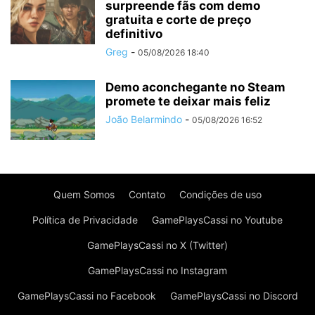
surpreende fãs com demo
gratuita e corte de preço
definitivo
Greg
-
05/08/2026 18:40
Demo aconchegante no Steam
promete te deixar mais feliz
João Belarmindo
-
05/08/2026 16:52
Quem Somos
Contato
Condições de uso
Política de Privacidade
GamePlaysCassi no Youtube
GamePlaysCassi no X (Twitter)
GamePlaysCassi no Instagram
GamePlaysCassi no Facebook
GamePlaysCassi no Discord