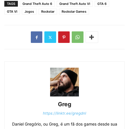
TAGS
Grand Theft Auto 6
Grand Theft Auto VI
GTA 6
GTA VI
Jogos
Rockstar
Rockstar Games
Greg
https://linktr.ee/gregdnl
Daniel Gregório, ou Greg, é um fã dos games desde sua