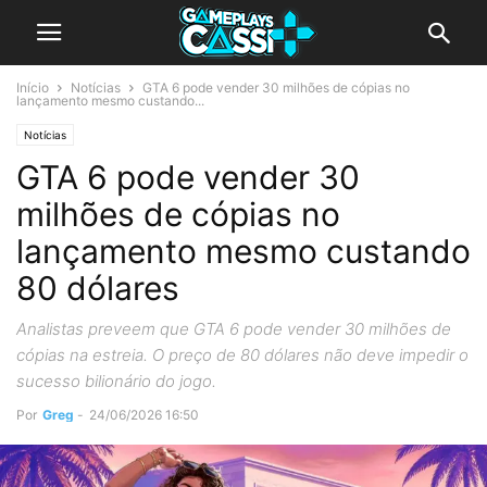
Início
Notícias
GTA 6 pode vender 30 milhões de cópias no
lançamento mesmo custando...
Notícias
GTA 6 pode vender 30
milhões de cópias no
lançamento mesmo custando
80 dólares
Analistas preveem que GTA 6 pode vender 30 milhões de
cópias na estreia. O preço de 80 dólares não deve impedir o
sucesso bilionário do jogo.
Por
Greg
-
24/06/2026 16:50