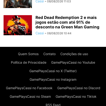
Cassi
-
08/08/2026 11:03
Red Dead Redemption 2 e mais
jogos estão com até 91% de
desconto na Green Man Gaming
Cassi
-
08/08/2026 10:44
Quem Somos
Contato
Condições de uso
Política de Privacidade
GamePlaysCassi no Youtube
GamePlaysCassi no X (Twitter)
GamePlaysCassi no Instagram
GamePlaysCassi no Facebook
GamePlaysCassi no Discord
GamePlaysCassi no Steam
GamePlaysCassi no Tiktok
RSS Feed