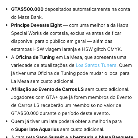
GTA$500.000
depositados automaticamente na conta
do Maze Bank.
Principe Deveste Eight
— com uma melhoria da Hao’s
Special Works de cortesia, exclusiva antes de ficar
disponível para o público em geral — além das
estampas HSW viagem laranja e HSW glitch CMYK.
A
Oficina de Tuning
em La Mesa, que apresenta uma
variedade de atualizações de
Los Santos Tuners
. Quem
já tiver uma Oficina de Tuning pode mudar o local para
La Mesa sem custo adicional.
Afiliação ao Evento de Carros LS
sem custo adicional.
Jogadores com GTA+ que já forem membros do Evento
de Carros LS receberão um reembolso no valor de
GTA$50.000 durante o período deste evento.
Quem já tiver um iate poderá obter a melhoria para
o
Super Iate Aquarius
sem custo adicional.
A camiseta
Sapo Gussét
e a
bermuda
e
blusa Basquete