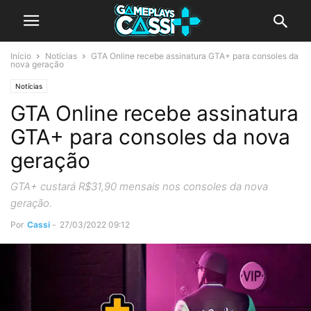
Início
Notícias
GTA Online recebe assinatura GTA+ para consoles da
nova geração
Notícias
GTA Online recebe assinatura
GTA+ para consoles da nova
geração
GTA+ custará R$31,90 mensais nos consoles da nova
geração.
Por
Cassi
-
27/03/2022 09:12