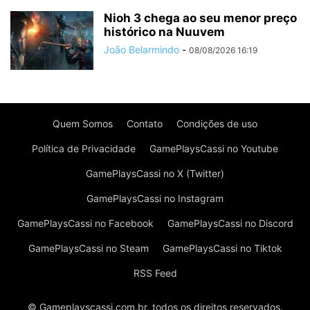
Nioh 3 chega ao seu menor preço
histórico na Nuuvem
João Belarmindo
-
08/08/2026 16:19
Quem Somos
Contato
Condições de uso
Política de Privacidade
GamePlaysCassi no Youtube
GamePlaysCassi no X (Twitter)
GamePlaysCassi no Instagram
GamePlaysCassi no Facebook
GamePlaysCassi no Discord
GamePlaysCassi no Steam
GamePlaysCassi no Tiktok
RSS Feed
© Gameplayscassi.com.br, todos os direitos reservados.