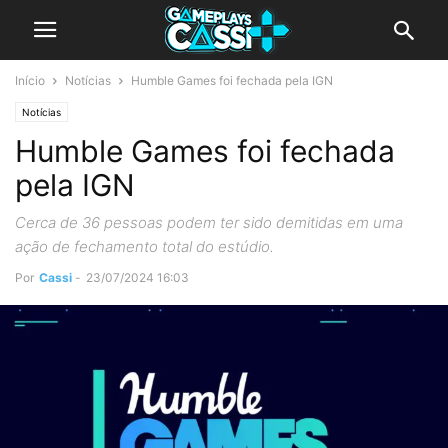
Início
Notícias
Humble Games foi fechada pela IGN
Notícias
Humble Games foi fechada
pela IGN
Cerca de 36 pessoas podem ter sido demitidas em uma
ação de fechamento total do estúdio.
Por
Cassi
-
23/07/2024 16:03