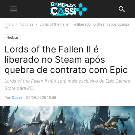
Início
Notícias
Lords of the Fallen II é liberado no Steam após quebra
de...
Notícias
Lords of the Fallen II é
liberado no Steam após
quebra de contrato com Epic
Lords of the Fallen II não será mais exclusivo da Epic Games
Store para PC.
Por
Cassi
-
05/06/2026 18:56