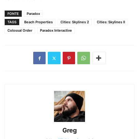
FONTE
Paradox
TAGS
Beach Properties
Cities: Skylines 2
Cities: Skylines II
Colossal Order
Paradox Interactive
Greg