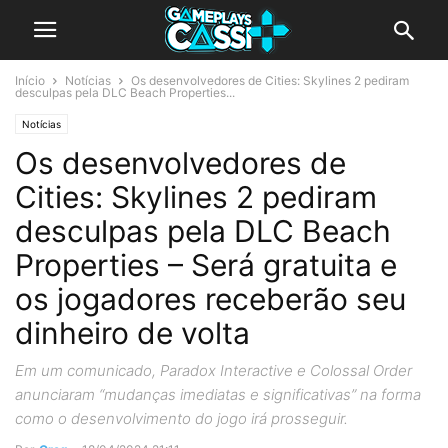
Início
Notícias
Os desenvolvedores de Cities: Skylines 2 pediram
desculpas pela DLC Beach Properties...
Notícias
Os desenvolvedores de
Cities: Skylines 2 pediram
desculpas pela DLC Beach
Properties – Será gratuita e
os jogadores receberão seu
dinheiro de volta
Em um comunicado, Paradox Interactive e Colossal Order
anunciaram “mudanças imediatas e significativas” na forma
como o desenvolvimento do jogo irá prosseguir.