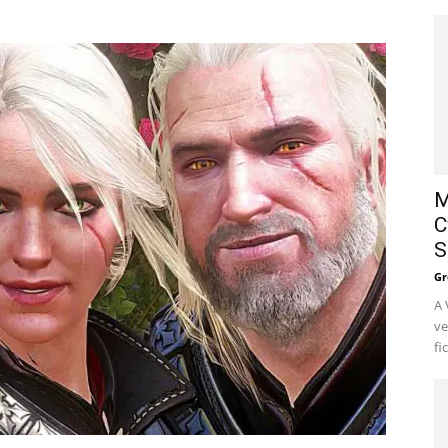
M
C
S
Gr
A 
ve
fi