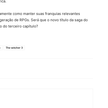
ica.
amente como manter suas franquias relevantes
geração de RPGs. Será que o novo título da saga do
o do terceiro capítulo?
o
The witcher 3