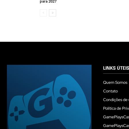
para 2027
LINKS ÚTEI
Quem Somos
Contato
Condições de 
Política de Pri
GamePlaysCas
GamePlaysCass