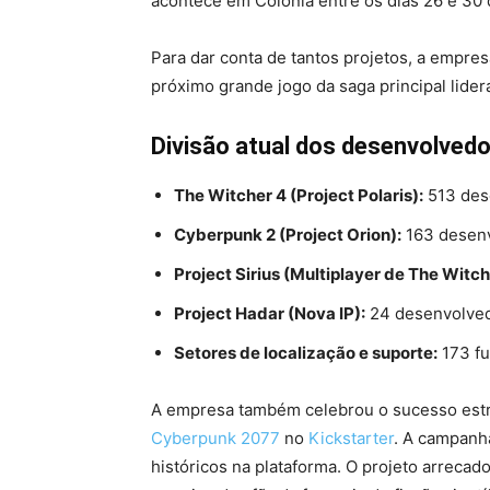
acontece em Colônia entre os dias 26 e 30 
Para dar conta de tantos projetos, a empre
próximo grande jogo da saga principal lide
Divisão atual dos desenvolvedo
The Witcher 4 (Project Polaris):
513 des
Cyberpunk 2 (Project Orion):
163 desen
Project Sirius (Multiplayer de The Witch
Project Hadar (Nova IP):
24 desenvolve
Setores de localização e suporte:
173 fu
A empresa também celebrou o sucesso estr
Cyberpunk 2077
no
Kickstarter
. A campanh
históricos na plataforma. O projeto arrecad