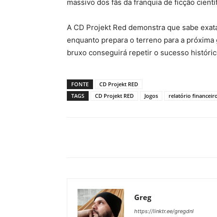
massivo dos fãs da franquia de ficção científ
A CD Projekt Red demonstra que sabe exat
enquanto prepara o terreno para a próxima 
bruxo conseguirá repetir o sucesso históric
FONTE
CD Projekt RED
TAGS
CD Projekt RED
Jogos
relatório financeir
Greg
https://linktr.ee/gregdnl