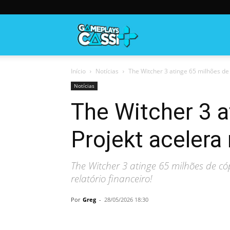
Gameplayscassi
Início
Notícias
The Witcher 3 atinge 65 milhões de 
Notícias
The Witcher 3 a
Projekt acelera
The Witcher 3 atinge 65 milhões de có
relatório financeiro!
Por
Greg
-
28/05/2026 18:30