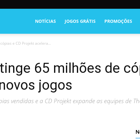
NOTÍCIAS
JOGOS GRÁTIS
PROMOÇÕES
cópias e CD Projekt acelera...
tinge 65 milhões de có
 novos jogos
pias vendidas e a CD Projekt expande as equipes de Th
N