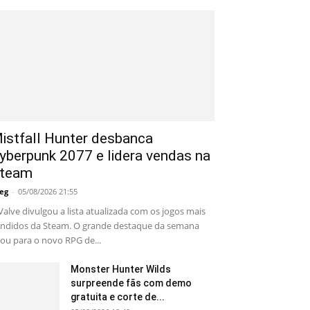
istfall Hunter desbanca
yberpunk 2077 e lidera vendas na
team
eg
-
05/08/2026 21:55
Valve divulgou a lista atualizada com os jogos mais
ndidos da Steam. O grande destaque da semana
cou para o novo RPG de...
Monster Hunter Wilds
surpreende fãs com demo
gratuita e corte de...