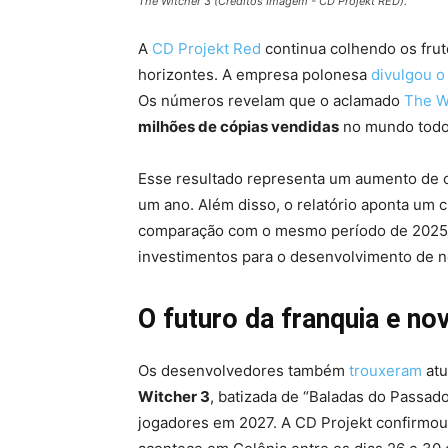
The Witcher 3 (Créditos Imagem - CD Projekt RED).
A
CD Projekt Red
continua colhendo os fru
horizontes. A empresa polonesa
divulgou o 
Os números revelam que o aclamado
The W
milhões de cópias vendidas
no mundo todo
Esse resultado representa um aumento de 
um ano. Além disso, o relatório aponta um
comparação com o mesmo período de 2025. 
investimentos para o desenvolvimento de n
O futuro da franquia e no
Os desenvolvedores também
trouxeram
atu
Witcher 3
, batizada de “Baladas do Passado
jogadores em 2027. A CD Projekt confirmo