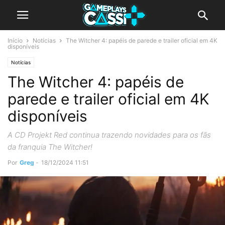
Início
Notícias
The Witcher 4: papéis de parede e trailer oficial em 4K
disponíveis
Notícias
The Witcher 4: papéis de
parede e trailer oficial em 4K
disponíveis
A CD Projekt Red continua trazendo novidades para os fãs
da franquia The Witcher!
Por
Greg
-
18/12/2024 11:51