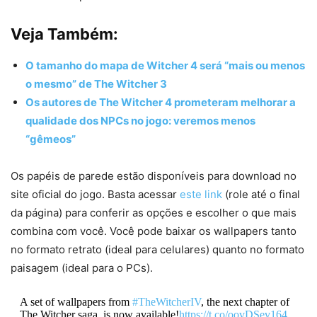
Veja Também:
O tamanho do mapa de Witcher 4 será “mais ou menos
o mesmo” de The Witcher 3
Os autores de The Witcher 4 prometeram melhorar a
qualidade dos NPCs no jogo: veremos menos
“gêmeos”
Os papéis de parede estão disponíveis para download no
site oficial do jogo. Basta acessar
este link
(role até o final
da página) para conferir as opções e escolher o que mais
combina com você. Você pode baixar os wallpapers tanto
no formato retrato (ideal para celulares) quanto no formato
paisagem (ideal para o PCs).
A set of wallpapers from
#TheWitcherIV
, the next chapter of
The Witcher saga, is now available!
https://t.co/oovDSev164