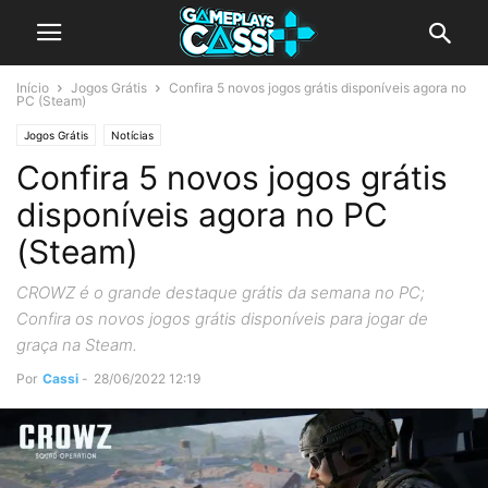
Início
Jogos Grátis
Confira 5 novos jogos grátis disponíveis agora no
PC (Steam)
Jogos Grátis
Notícias
Confira 5 novos jogos grátis
disponíveis agora no PC
(Steam)
CROWZ é o grande destaque grátis da semana no PC;
Confira os novos jogos grátis disponíveis para jogar de
graça na Steam.
Por
Cassi
-
28/06/2022 12:19