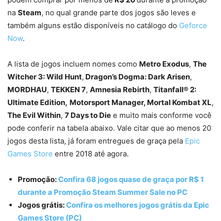
na
Steam
, no qual grande parte dos jogos são leves e
também alguns estão disponíveis no catálogo do
Geforce
Now
.
A lista de jogos incluem nomes como
Metro Exodus
,
The
Witcher 3: Wild Hunt
,
Dragon’s Dogma: Dark Arisen
,
MORDHAU
,
TEKKEN 7
,
Amnesia Rebirth
,
Titanfall® 2:
Ultimate Edition,
Motorsport Manager, Mortal Kombat XL
,
The Evil Within
,
7 Days to Die
e muito mais conforme você
pode conferir na tabela abaixo. Vale citar que ao menos 20
jogos desta lista, já foram entregues de graça pela
Epic
Games Store
entre 2018 até agora.
Promoção:
Confira 68 jogos quase de graça por R$ 1
durante a Promoção Steam Summer Sale no PC
Jogos grátis:
Confira os melhores jogos grátis da Epic
Games Store (PC)