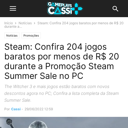
Início
Notícias
Steam: Confira 204 jogos baratos por menos de R$ 20
durante a...
Notícias
Promoções
Steam: Confira 204 jogos
baratos por menos de R$ 20
durante a Promoção Steam
Summer Sale no PC
The Witcher 3 e mais jogos estão baratos com novos
descontos agora no PC; Confira a lista completa da Steam
Summer Sale.
Por
Cassi
-
29/06/2022 12:59