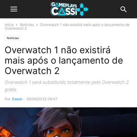
Início
Notícias
Overwatch 1 não existirá mais após o lançamento de
Overwatch 2
Notícias
Overwatch 1 não existirá
mais após o lançamento de
Overwatch 2
Overwatch 1 será substituído totalmente pelo Overwatch 2
grátis.
Por
Cassi
-
26/06/2022 09:47