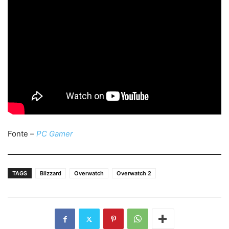
Fonte –
PC Gamer
TAGS
Blizzard
Overwatch
Overwatch 2